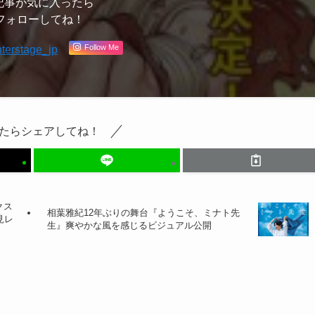
記事が気に入ったら
フォローしてね！
Follow Me
terstage_jp
たらシェアしてね！
クス
相葉雅紀12年ぶりの舞台『ようこそ、ミナト先
見レ
生』爽やかな風を感じるビジュアル公開