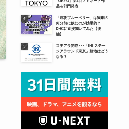
TOKYO」第1回ノミネート作
品＆部門発表
「速攻ブルーベリー」は観劇の
何分前に飲むのが効果的？
DHCに直接聞いてみた【後
編】
ステアラ閉館･･･「IHI ステー
ジアラウンド東京」跡地はどう
なる？