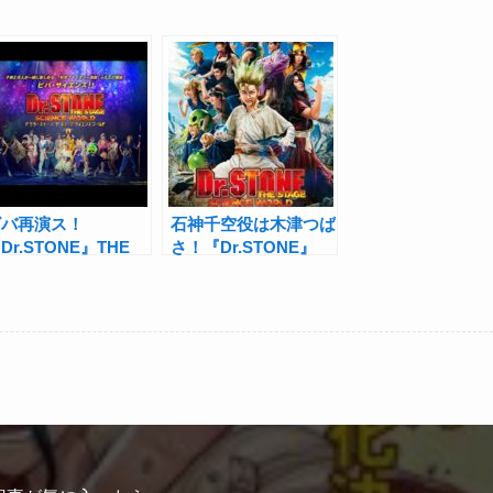
ビバ再演ス！
石神千空役は木津つば
Dr.STONE』THE
さ！『Dr.STONE』
TAGE～SCIENCE
THE STAGE全キャス
ORLD～が2023年秋
ト発表
にドクステ再び