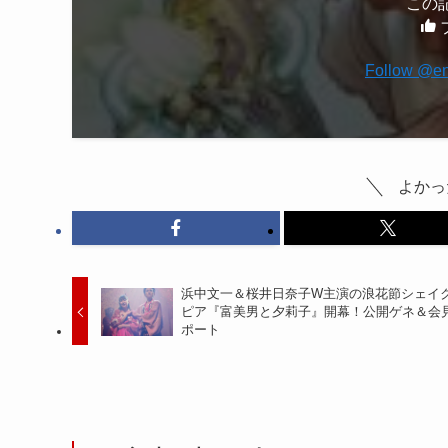
この
Follow @en
よかっ
浜中文一＆桜井日奈子W主演の浪花節シェイ
ピア『富美男と夕莉子』開幕！公開ゲネ＆会
ポート