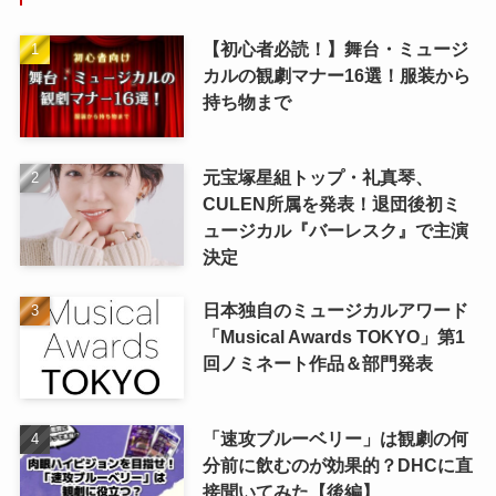
【初心者必読！】舞台・ミュージ
カルの観劇マナー16選！服装から
持ち物まで
元宝塚星組トップ・礼真琴、
CULEN所属を発表！退団後初ミ
ュージカル『バーレスク』で主演
決定
日本独自のミュージカルアワード
「Musical Awards TOKYO」第1
回ノミネート作品＆部門発表
「速攻ブルーベリー」は観劇の何
分前に飲むのが効果的？DHCに直
接聞いてみた【後編】