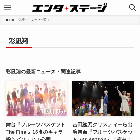
TOP
俳優・スタッフ一覧
彩凪翔
彩凪翔の最新ニュース・関連記事
舞台『フルーツバスケット
吉田綾乃クリスティーら出
The Final』16名のキャラ
演舞台『フルーツバスケッ
揃うビジュアル公開
ト 2nd season』上演中！