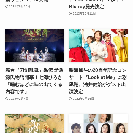
Blu-ray発売決定
2024年9月20日
2023年10月11日
舞台『刀剣乱舞』禺伝 矛盾
望海風斗の20周年記念コン
源氏物語開幕！七海ひろき
サート『Look at Me』に彩
「噛むほどに味の出てくる
凪翔、浦井健治がゲスト出
内容です」
演決定
2023年2月4日
2022年9月16日