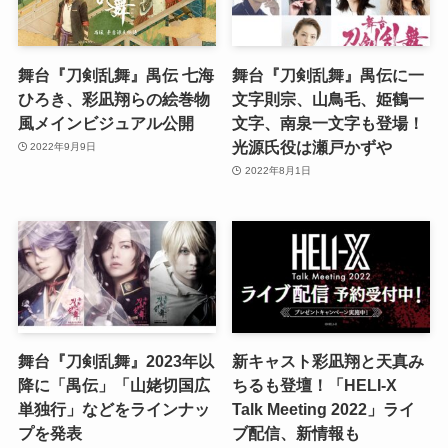
舞台『刀剣乱舞』禺伝 七海
舞台『刀剣乱舞』禺伝に一
ひろき、彩凪翔らの絵巻物
文字則宗、山鳥毛、姫鶴一
風メインビジュアル公開
文字、南泉一文字も登場！
光源氏役は瀬戸かずや
2022年9月9日
2022年8月1日
舞台『刀剣乱舞』2023年以
新キャスト彩凪翔と天真み
降に「禺伝」「山姥切国広
ちるも登壇！「HELI-X
単独行」などをラインナッ
Talk Meeting 2022」ライ
プを発表
ブ配信、新情報も