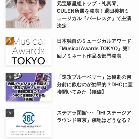
元宝塚星組トップ・礼真琴、
CULEN所属を発表！退団後初ミ
ュージカル『バーレスク』で主演
決定
日本独自のミュージカルアワード
「Musical Awards TOKYO」第1
回ノミネート作品＆部門発表
「速攻ブルーベリー」は観劇の何
分前に飲むのが効果的？DHCに直
接聞いてみた【後編】
ステアラ閉館･･･「IHI ステージア
ラウンド東京」跡地はどうなる？