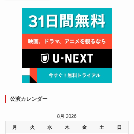
公演カレンダー
8月 2026
月
火
水
木
金
土
日