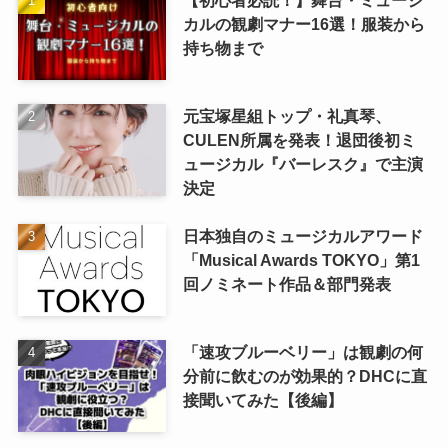
【初心者必読！】舞台・ミュージ
カルの観劇マナー16選！服装から
持ち物まで
元宝塚星組トップ・礼真琴、
CULEN所属を発表！退団後初ミ
ュージカル『バーレスク』で主演
決定
日本独自のミュージカルアワード
「Musical Awards TOKYO」第1
回ノミネート作品＆部門発表
「速攻ブルーベリー」は観劇の何
分前に飲むのが効果的？DHCに直
接聞いてみた【後編】