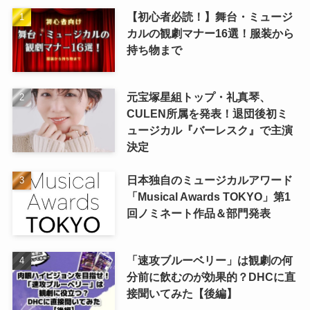
【初心者必読！】舞台・ミュージ
カルの観劇マナー16選！服装から
持ち物まで
元宝塚星組トップ・礼真琴、
CULEN所属を発表！退団後初ミ
ュージカル『バーレスク』で主演
決定
日本独自のミュージカルアワード
「Musical Awards TOKYO」第1
回ノミネート作品＆部門発表
「速攻ブルーベリー」は観劇の何
分前に飲むのが効果的？DHCに直
接聞いてみた【後編】