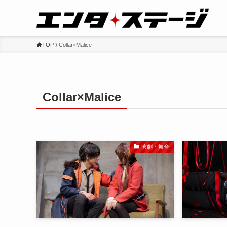
TOP
Collar×Malice
Collar×Malice
演劇・舞台