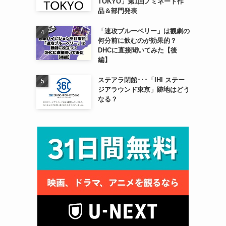
TOKYO」第1回ノミネート作
品＆部門発表
「速攻ブルーベリー」は観劇の
何分前に飲むのが効果的？
DHCに直接聞いてみた【後
編】
ステアラ閉館･･･「IHI ステー
ジアラウンド東京」跡地はどう
なる？