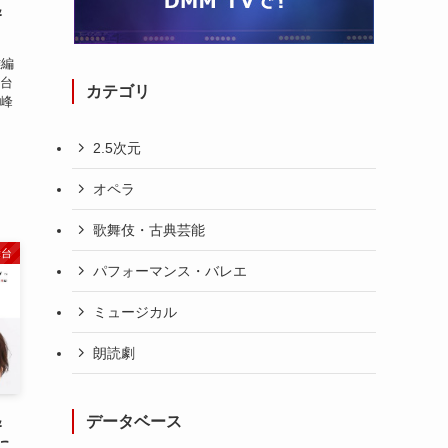
＆
雄編
舞台
カテゴリ
本峰
2.5次元
オペラ
歌舞伎・古典芸能
舞台
パフォーマンス・バレエ
ミュージカル
朗読劇
データベース
＆
に