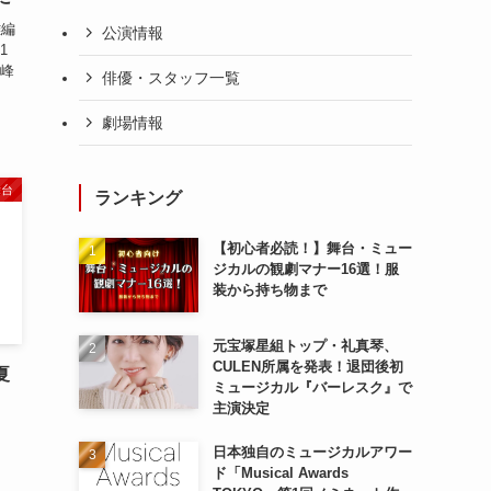
雄編
公演情報
1
本峰
俳優・スタッフ一覧
劇場情報
舞台
ランキング
【初心者必読！】舞台・ミュー
ジカルの観劇マナー16選！服
装から持ち物まで
元宝塚星組トップ・礼真琴、
CULEN所属を発表！退団後初
夏
ミュージカル『バーレスク』で
主演決定
日本独自のミュージカルアワー
ド「Musical Awards