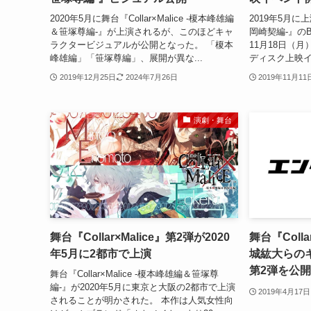
2020年5月に舞台『Collar×Malice -榎本峰雄編
2019年5月に上演
＆笹塚尊編-』が上演されるが、このほどキャ
岡崎契編-』のB
ラクタービジュアルが公開となった。 「榎本
11月18日（月
峰雄編」「笹塚尊編」、展開が異な...
ディスク上映イベ
2019年12月25日
2024年7月26日
2019年11月11
演劇・舞台
舞台『Collar×Malice』第2弾が2020
舞台『Colla
年5月に2都市で上演
城紘大らの
第2弾を公開
舞台『Collar×Malice -榎本峰雄編＆笹塚尊
編-』が2020年5月に東京と大阪の2都市で上演
2019年4月17日
されることが明かされた。 本作は人気女性向