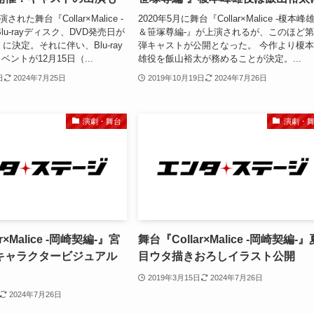
された舞台『Collar×Malice -
2020年5月に舞台『Collar×Malice -榎本峰
lu-rayディスク、DVD発売日が
＆笹塚尊編-』が上演されるが、このほど第
）に決定。それに伴い、Blu-ray
弾キャストが公開となった。 今作より榎
ントが12月15日（...
雄役を飯山裕太が務めることが決定。...
日
2024年7月25日
2019年10月19日
2024年7月26日
演劇・舞台
演劇・
r×Malice -岡崎契編-』宮
舞台『Collar×Malice -岡崎契編-』
キャラクタービジュアル
目ウタ描きおろしイラスト公開
2019年3月15日
2024年7月26日
2024年7月26日