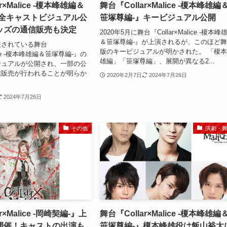
r×Malice -榎本峰雄編＆
舞台『Collar×Malice -榎本峰雄編
』全キャストビジュアル公
笹塚尊編-』キービジュアル公開
ッズの通信販売も決定
2020年5月に舞台『Collar×Malice -榎本峰
＆笹塚尊編-』が上演されるが、このほど
表されている舞台
版のキービジュアルが明かされた。 「榎
alice -榎本峰雄編＆笹塚尊編-』の
雄編」「笹塚尊編」、展開が異なる2...
ジュアルが公開され、一部の公
信販売が行われることが明らか
2020年2月7日
2024年7月26日
2024年7月26日
その他
演劇・
r×Malice -岡崎契編-』上
舞台『Collar×Malice -榎本峰雄編
開催！キャストの出演も
笹塚尊編-』榎本峰雄役は飯山裕太