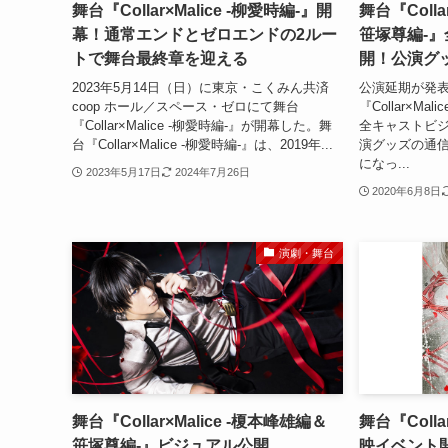
舞台『Collar×Malice -柳愛時編-』開
舞台『Colla
幕！通常エンドとゼロエンドの2ルー
笹塚尊編-
トで舞台最終章を迎える
開！公演グ
2023年5月14日（日）に東京・こくみん共済
公演延期が発
coop ホール／スペース・ゼロにて舞台
『Collar×M
『Collar×Malice -柳愛時編-』が開幕した。舞
全キャストビ
台『Collar×Malice -柳愛時編-』は、2019年...
演グッズの通
になっ...
2023年5月17日
2024年7月26日
2020年6月8日
演劇・舞台
舞台『Collar×Malice -榎本峰雄編＆
舞台『Colla
笹塚尊編-』ビジュアル公開
映イベント