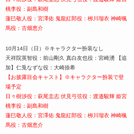
桃李役：副島和樹
蓮巳敬人役：宮澤佑 鬼龍紅郎役：栁川瑠衣 神崎颯
馬役：古畑恵介
10月14日（日）※キャラクター扮装なし
天祥院英智役：前山剛久 真白友也役：宮崎湧 【追
加】仁兎なずな役：大崎捺希
【お披露目会キャスト】※キャラクター扮装で登
場予定
日々樹渉役：萩尾圭志 伏見弓弦役：渡邉駿輝 姫宮
桃李役：副島和樹
蓮巳敬人役：宮澤佑 鬼龍紅郎役：栁川瑠衣 神崎颯
馬役：古畑恵介