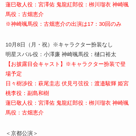
蓮巳敬人役：宮澤佑 鬼龍紅郎役：栁川瑠衣 神崎颯
馬役：古畑恵介
※神崎颯馬役：古畑恵介の出演は17：30回のみ
10月8日（月・祝）※キャラクター扮装なし
明星スバル役：小澤廉 神崎颯馬役：樋口裕太
【お披露目会キャスト】※キャラクター扮装で登
場予定
日々樹渉役：萩尾圭志 伏見弓弦役：渡邉駿輝 姫宮
桃李役：副島和樹
蓮巳敬人役：宮澤佑 鬼龍紅郎役：栁川瑠衣 神崎颯
馬役：古畑恵介
＜京都公演＞