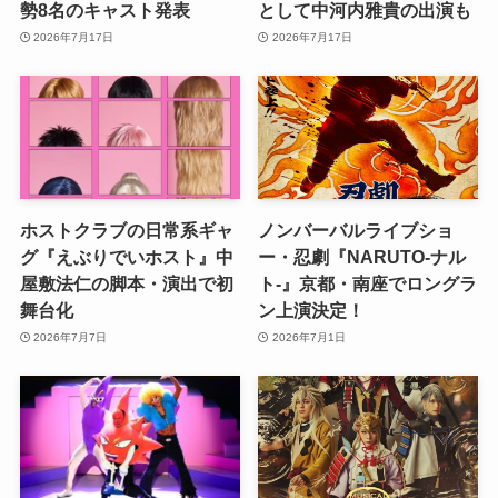
勢8名のキャスト発表
として中河内雅貴の出演も
2026年7月17日
2026年7月17日
ホストクラブの日常系ギャ
ノンバーバルライブショ
グ『えぶりでいホスト』中
ー・忍劇『NARUTO-ナル
屋敷法仁の脚本・演出で初
ト-』京都・南座でロングラ
舞台化
ン上演決定！
2026年7月7日
2026年7月1日