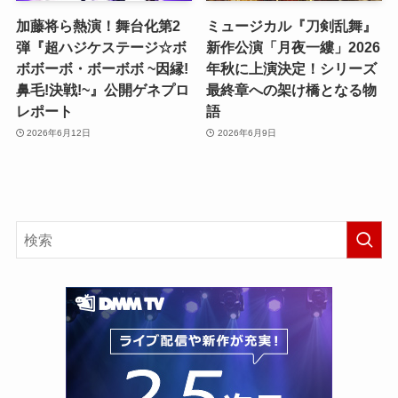
加藤将ら熱演！舞台化第2
ミュージカル『刀剣乱舞』
弾『超ハジケステージ☆ボ
新作公演「月夜一縷」2026
ボボーボ・ボーボボ ~因縁!
年秋に上演決定！シリーズ
鼻毛!決戦!~』公開ゲネプロ
最終章への架け橋となる物
レポート
語
2026年6月12日
2026年6月9日