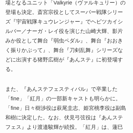
場となるユニット「Valkyrie（ヴァルキュリー）の
登場も決定。斎宮宗役としてスーパー戦隊シリー
ズ『宇宙戦隊キュウレンジャー』でヘビツカイシ
ルバー／ナーガ・レイ役を演じた山崎大輝、影片
みか役として舞台『弱虫ペダル』、舞台『おおき
く振りかぶって』、舞台『刀剣乱舞』シリーズな
どに出演する猪野広樹が『あんステ』に初登場す
る。
また、『あんステフェスティバル』で卒業した
「fine」「紅月」の一部新キャストも明らかに。
「fine」日々樹渉役は萩尾圭志、姫宮桃李役は副島
和樹に決定した。なお、伏見弓弦役は『あんステ
フェス』より渡邉駿輝が続投。「紅月」は、蓮巳