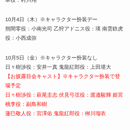
10月4日（木）※キャラクター扮装デー
朔間零役：小南光司 乙狩アドニス役：瑛 南雲鉄虎
役：小西成弥
10月5日（金）※キャラクター扮装なし
日々樹渉役：安井一真 鬼龍紅郎役：上田堪大
【お披露目会キャスト】※キャラクター扮装で登
場予定
日々樹渉役：萩尾圭志 伏見弓弦役：渡邉駿輝 姫宮
桃李役：副島和樹
蓮巳敬人役：宮澤佑 鬼龍紅郎役：栁川瑠衣