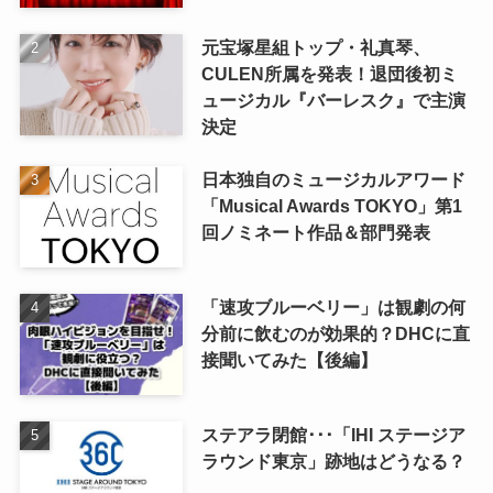
元宝塚星組トップ・礼真琴、
CULEN所属を発表！退団後初ミ
ュージカル『バーレスク』で主演
決定
日本独自のミュージカルアワード
「Musical Awards TOKYO」第1
回ノミネート作品＆部門発表
「速攻ブルーベリー」は観劇の何
分前に飲むのが効果的？DHCに直
接聞いてみた【後編】
ステアラ閉館･･･「IHI ステージア
ラウンド東京」跡地はどうなる？