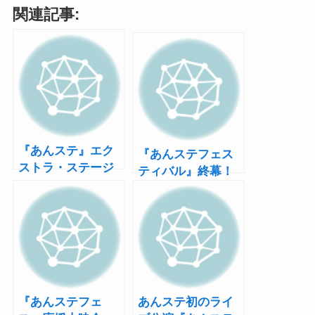
関連記事:
『あんステ』エク
『あんステフェス
ストラ・ステージ
ティバル』終幕！
新作は「追憶＊マ
大千秋楽公演にて
リオネットの糸の
次回作の上演を発
先」ほか3本のイベ
表
ントストーリーで
構成
『あんステフェ
あんステ初のライ