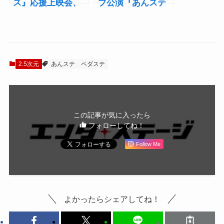
ス』応援上映会、
ブ公演『あんステ
各回トークショー
フェス』の日程発
の登壇キャスト決
表！8ユニット31名
定
が総登場
2.5次元
あんステ
ペダステ
この記事が気に入ったら
フォローしてね！
Follow Me
よかったらシェアしてね！