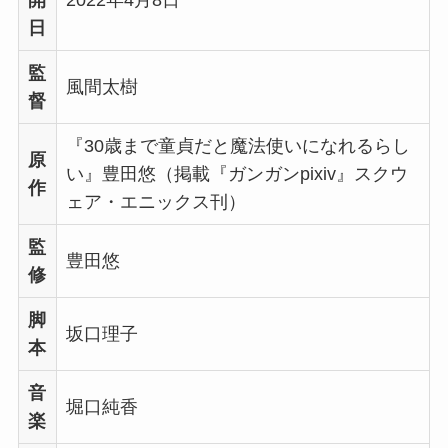
日
監
風間太樹
督
『30歳まで童貞だと魔法使いになれるらし
原
い』豊田悠（掲載『ガンガンpixiv』スクウ
作
ェア・エニックス刊）
監
豊田悠
修
脚
坂口理子
本
音
堀口純香
楽