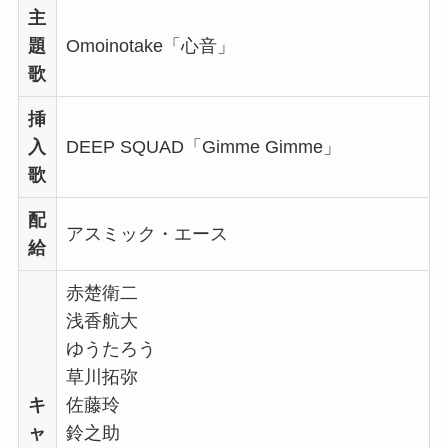
主
題
Omoinotake「心音」
歌
挿
入
DEEP SQUAD「Gimme Gimme」
歌
配
アスミック・エース
給
赤楚衛二
浅香航大
ゆうたろう
草川拓弥
キ
佐藤玲
ャ
鈴之助