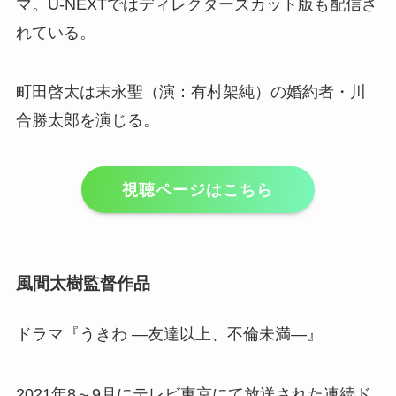
マ。U-NEXTではディレクターズカット版も配信さ
れている。
町田啓太は末永聖（演：有村架純）の婚約者・川
合勝太郎を演じる。
視聴ページはこちら
風間太樹監督作品
ドラマ『うきわ ―友達以上、不倫未満―』
2021年8～9月にテレビ東京にて放送された連続ド