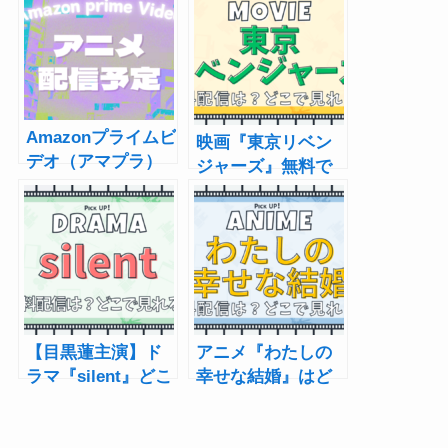
Amazonプライムビ
映画『東京リベン
デオ（アマプラ）
ジャーズ』無料で
で配信予定のアニ
見る方法 動画配
メ一覧【2025年最
信サービス・キャ
新】｜新着・配信
スト・あらすじ
中
【目黒蓮主演】ド
アニメ『わたしの
ラマ『silent』どこ
幸せな結婚』はど
で見れる？ 動画
こで見れる？｜声
配信サービス・あ
優、主題歌、放送