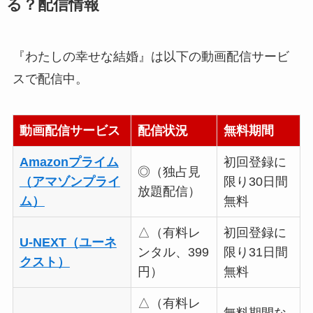
る？配信情報
『わたしの幸せな結婚』は以下の動画配信サービ
スで配信中。
動画配信サービス
配信状況
無料期間
Amazonプライム
初回登録に
◎（独占見
（アマゾンプライ
限り30日間
放題配信）
ム）
無料
△（有料レ
初回登録に
U-NEXT（ユーネ
ンタル、399
限り31日間
クスト）
円）
無料
△（有料レ