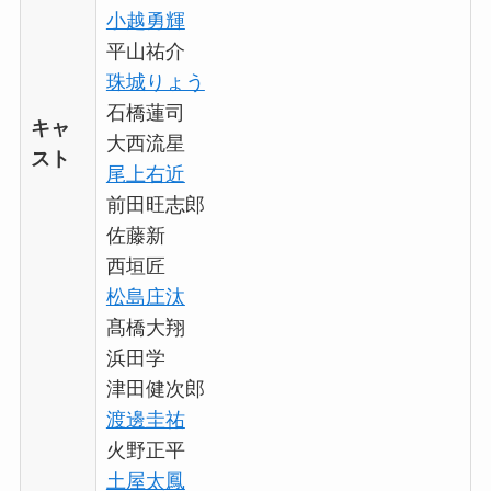
小越勇輝
平山祐介
珠城りょう
石橋蓮司
キャ
大西流星
スト
尾上右近
前田旺志郎
佐藤新
西垣匠
松島庄汰
髙橋大翔
浜田学
津田健次郎
渡邊圭祐
火野正平
土屋太鳳