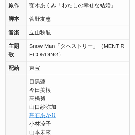
原作
顎木あくみ「わたしの幸せな結婚」
脚本
菅野友恵
音楽
立山秋航
主題
Snow Man「タペストリー」（MENT R
歌
ECORDING）
配給
東宝
目黒蓮
今田美桜
高橋努
山口紗弥加
髙石あかり
小林涼子
山本未來