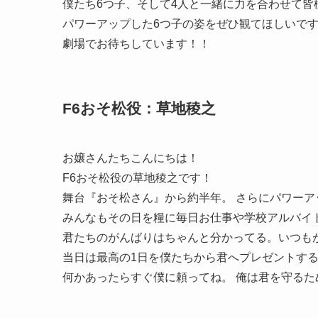
僕たち6つ子、そして4人と一緒に力を合わせて
パワーアップした6つ子の姿をぜひ観てほしいで
劇場でお待ちしています！！
F6おそ松役：草地稜之
お嬢さんたちこんにちは！
F6おそ松役の草地稜之です！
舞台『おそ松さん』から約半年。 さらにパワー
みんなもその日を糧に毎日お仕事や学校アルバイ
君たちのがんばりはちゃんと分かってる。いつも
当日は最高の1日を僕たちから君へプレゼントす
何かあったらすぐ僕に頼ってね。 俺は君を守る