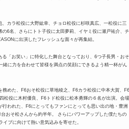
也、カラ松役に大野紘幸、チョロ松役に杉咲真広、一松役に三
稀の6名、さらにトト子役に太田夢莉、イヤミ役に瀬戸祐介、
 SEASONに出演したフレッシュな面々が再集結。
ある「お笑い」に特化した舞台となっており、6つ子長男・お
と一緒に力を合わせて皆様を満点の笑顔にできるよう精一杯がん
ASONでF6を務めた、F6おそ松役に草地稜之、F6カラ松役に中本大賀、F
十四松役に木村優良、F6トド松役に松本勇輝の６名が出演。会
tion』初日が行われた、F6にとってもファンにとっても思い出の地・豊洲
「舞台おそ松さんから約半年。 さらにパワーアップした僕たちの
独ライブに向けて熱い意気込みを寄せた。