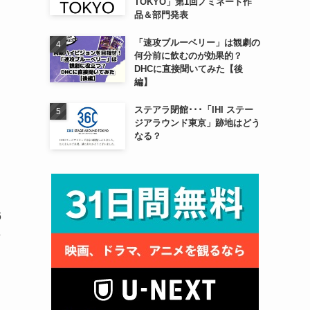
TOKYO」第1回ノミネート作
品＆部門発表
「速攻ブルーベリー」は観劇の
何分前に飲むのが効果的？
DHCに直接聞いてみた【後
チ
編】
ステアラ閉館･･･「IHI ステー
ジアラウンド東京」跡地はどう
そ
なる？
6
場