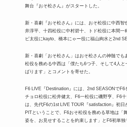
舞台『おそ松さん』がスタートした。
新・喜劇『おそ松さん』には、おそ松役に中西智
井淳平、十四松役に中村碧十、トド松役に本間一
ビ太役にkayto、橋本にゃー役に福山絢水と2nd
新・喜劇「おそ松さん」はおそ松さんの神髄でも
松役を務める中西は「僕たち6つ子、そして4人
ばります」とコメントを寄せた。
F6 LIVE『Destination』には、2nd SE
チョロ松役に松井健太、F6一松役に磯野亨、F6
は、先代F6の1st LIVE TOUR『satisfac
PITということで、F6おそ松役を務める草地は
姿を、お見せすることを約束します」とF6初単