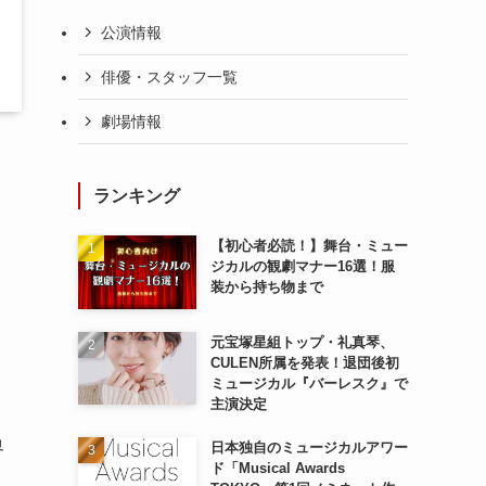
公演情報
俳優・スタッフ一覧
劇場情報
ランキング
【初心者必読！】舞台・ミュー
ジカルの観劇マナー16選！服
装から持ち物まで
元宝塚星組トップ・礼真琴、
CULEN所属を発表！退団後初
ミュージカル『バーレスク』で
主演決定
界
日本独自のミュージカルアワー
ド「Musical Awards