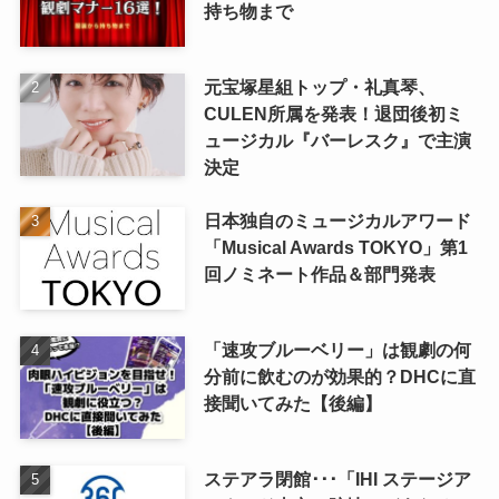
持ち物まで
元宝塚星組トップ・礼真琴、
CULEN所属を発表！退団後初ミ
ュージカル『バーレスク』で主演
決定
日本独自のミュージカルアワード
「Musical Awards TOKYO」第1
回ノミネート作品＆部門発表
「速攻ブルーベリー」は観劇の何
分前に飲むのが効果的？DHCに直
接聞いてみた【後編】
ステアラ閉館･･･「IHI ステージア