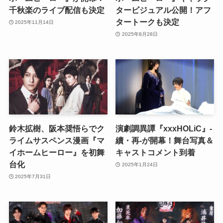
千秋楽のライブ配信も決定
タービジュアル公開！アフ
タートークも決定
2025年11月14日
2025年8月28日
鈴木拡樹、阪本奨悟らでク
演劇調異譚『xxxHOLiC』-
ライムサスペンス漫画『マ
續・再-が開幕！舞台写真＆
イホームヒーロー』を初舞
キャストコメント到着
台化
2025年1月24日
2025年7月31日