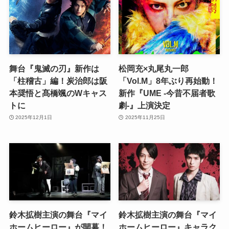
舞台『鬼滅の刃』新作は
松岡充×丸尾丸一郎
「柱稽古」編！炭治郎は阪
「Vol.M」8年ぶり再始動！
本奨悟と髙橋颯のWキャス
新作『UME -今昔不届者歌
トに
劇-』上演決定
2025年12月1日
2025年11月25日
鈴木拡樹主演の舞台『マイ
鈴木拡樹主演の舞台『マイ
ホームヒーロー』が開幕！
ホームヒーロー』キャラク