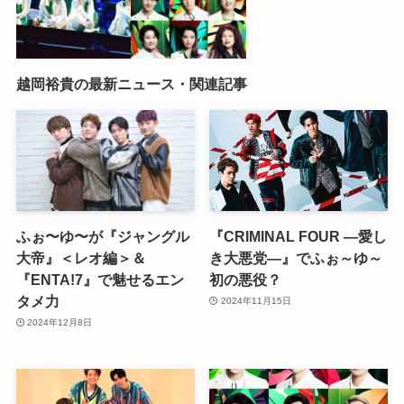
越岡裕貴の最新ニュース・関連記事
ふぉ〜ゆ〜が『ジャングル
『CRIMINAL FOUR ―愛し
大帝』＜レオ編＞＆
き大悪党―』でふぉ～ゆ～
『ENTA!7』で魅せるエン
初の悪役？
タメ力
2024年11月15日
2024年12月8日