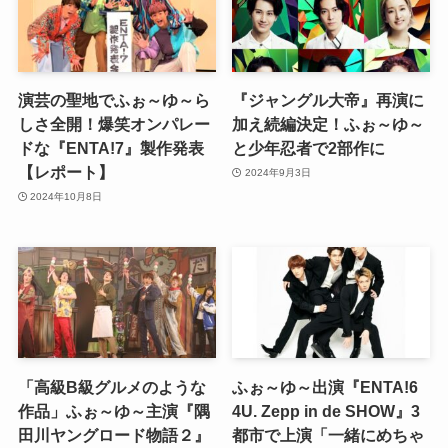
演芸の聖地でふぉ～ゆ～ら
『ジャングル大帝』再演に
しさ全開！爆笑オンパレー
加え続編決定！ふぉ～ゆ～
ドな『ENTA!7』製作発表
と少年忍者で2部作に
【レポート】
2024年9月3日
2024年10月8日
「高級B級グルメのような
ふぉ～ゆ～出演『ENTA!6
作品」ふぉ～ゆ～主演『隅
4U. Zepp in de SHOW』3
田川ヤングロード物語２』
都市で上演「一緒にめちゃ