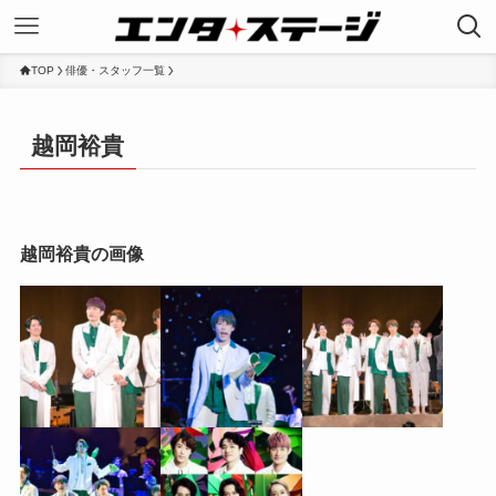
TOP
俳優・スタッフ一覧
越岡裕貴
越岡裕貴の画像