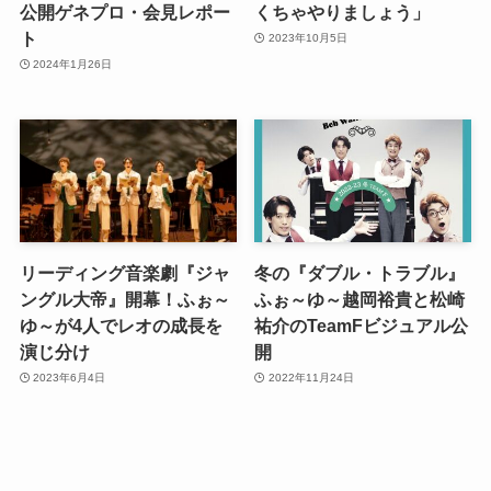
公開ゲネプロ・会見レポー
くちゃやりましょう」
ト
2023年10月5日
2024年1月26日
リーディング音楽劇『ジャ
冬の『ダブル・トラブル』
ングル大帝』開幕！ふぉ～
ふぉ～ゆ～越岡裕貴と松崎
ゆ～が4人でレオの成長を
祐介のTeamFビジュアル公
演じ分け
開
2023年6月4日
2022年11月24日