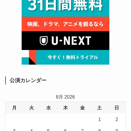
公演カレンダー
8月 2026
月
火
水
木
金
土
日
1
2