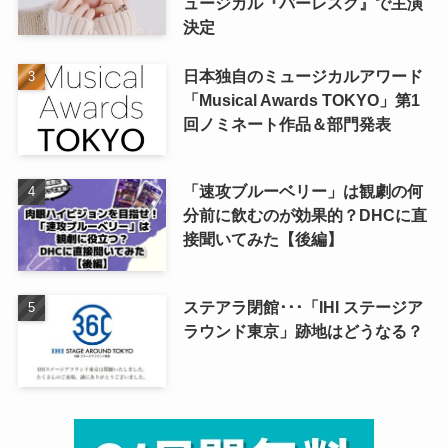
ュージカル『バーレスク』で主演
決定
日本独自のミュージカルアワード
「Musical Awards TOKYO」第1
回ノミネート作品＆部門発表
「速攻ブルーベリー」は観劇の何
分前に飲むのが効果的？DHCに直
接聞いてみた【後編】
ステアラ閉館･･･「IHI ステージア
ラウンド東京」跡地はどうなる？