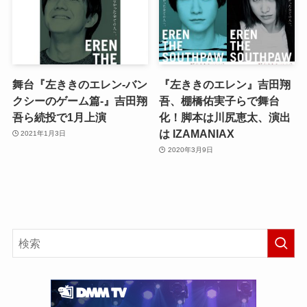
舞台『左ききのエレン-バン
『左ききのエレン』吉田翔
クシーのゲーム篇-』吉田翔
吾、棚橋佑実子らで舞台
吾ら続投で1月上演
化！脚本は川尻恵太、演出
は IZAMANIAX
2021年1月3日
2020年3月9日