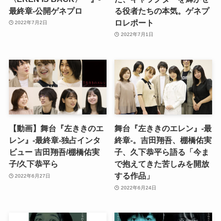
最終章-公開ゲネプロ
る役者たちの本気。ゲネプ
ロレポート
2022年7月2日
2022年7月1日
【動画】舞台『左ききのエ
舞台『左ききのエレン』-最
レン』-最終章-独占インタ
終章-。吉田翔吾、棚橋佑実
ビュー 吉田翔吾/棚橋佑実
子、久下恭平ら語る「今ま
子/久下恭平ら
で抱えてきた苦しみを開放
する作品」
2022年6月27日
2022年6月24日