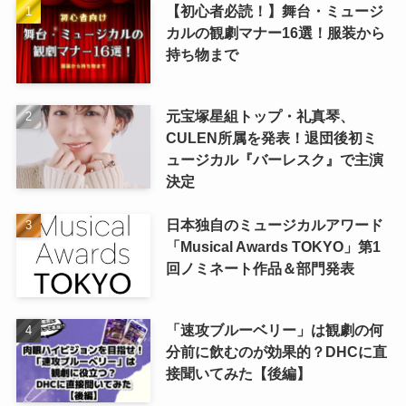
【初心者必読！】舞台・ミュージ
カルの観劇マナー16選！服装から
持ち物まで
元宝塚星組トップ・礼真琴、
CULEN所属を発表！退団後初ミ
ュージカル『バーレスク』で主演
決定
日本独自のミュージカルアワード
「Musical Awards TOKYO」第1
回ノミネート作品＆部門発表
「速攻ブルーベリー」は観劇の何
分前に飲むのが効果的？DHCに直
接聞いてみた【後編】