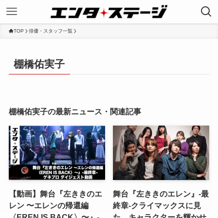
TOP
俳優・スタッフ一覧
棚橋佑実子
棚橋佑実子の最新ニュース・関連記事
【動画】舞台『左ききのエ
舞台『左ききのエレン』-最
レン 〜エレンの帰還編
終章-クライマックスに見
〈EREN IS BACK〉〜』-
た、キャラクターを輝かせ