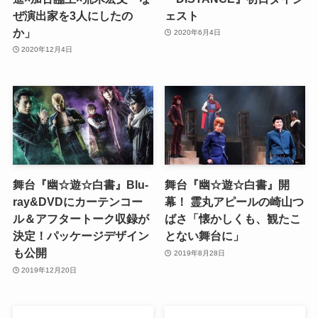
ぜ演出家を3人にしたの
ェスト
か」
2020年6月4日
2020年12月4日
舞台『幽☆遊☆白書』Blu-
舞台『幽☆遊☆白書』開
ray&DVDにカーテンコー
幕！ 霊丸アピールの崎山つ
ル＆アフタートーク収録が
ばさ「懐かしくも、観たこ
決定！パッケージデザイン
とない舞台に」
も公開
2019年8月28日
2019年12月20日