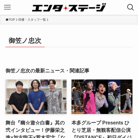
TOP
俳優・スタッフ一覧
御笠ノ忠次
御笠ノ忠次の最新ニュース・関連記事
舞台『幽☆遊☆白書』其の
本多グループ Presents ひ
弐インタビュー！伊藤栄之
とり芝居・無観客配信公演
進×加古臨王×荒木宏文「な
『DISTANCE』初日ダイジ