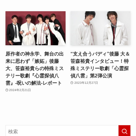
原作者の神永学、舞台の出
“支え合うバディ”後藤 大＆
来に思わず「嫉妬」後藤
笹森裕貴インタビュー！特
大、笹森裕貴らの特殊ミス
殊ミステリー歌劇「心霊探
テリー歌劇『心霊探偵八
偵八雲」第2弾公演
雲』-呪いの解法-レポート
2023年12月27日
2024年2月21日