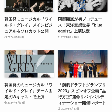
韓国発ミュージカル『ワイ
阿部顕嵐が初プロデュー
ルド・グレイ』メインビジ
ス！東洋空想世界『blue
ュアル＆ソロカット公開
egoist』上演決定
2024年10月3日
2024年9月10日
韓国発のミュージカル『ワ
「演劇ドラフトグランプリ
イルド・グレイ』チーム固
2023」スピンオフ企画 ”品
定のWキャストで上演
行方正”運命リバイバルデ
ィナーショー開催レポート
2024年8月13日
2024年7月13日