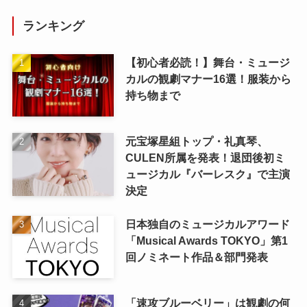
ランキング
【初心者必読！】舞台・ミュージ
カルの観劇マナー16選！服装から
持ち物まで
元宝塚星組トップ・礼真琴、
CULEN所属を発表！退団後初ミ
ュージカル『バーレスク』で主演
決定
日本独自のミュージカルアワード
「Musical Awards TOKYO」第1
回ノミネート作品＆部門発表
「速攻ブルーベリー」は観劇の何