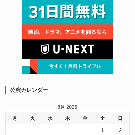
公演カレンダー
8月 2026
月
火
水
木
金
土
日
1
2