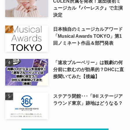
CULEN所属を発表！退団後初ミ
ュージカル『バーレスク』で主演
決定
日本独自のミュージカルアワード
「Musical Awards TOKYO」第1
回ノミネート作品＆部門発表
「速攻ブルーベリー」は観劇の何
分前に飲むのが効果的？DHCに直
接聞いてみた【後編】
ステアラ閉館･･･「IHI ステージア
ラウンド東京」跡地はどうなる？