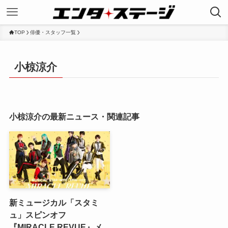
TOP
俳優・スタッフ一覧
小椋涼介
小椋涼介の最新ニュース・関連記事
新ミュージカル「スタミ
ュ」スピンオフ
『MIRACLE REVUE』メ