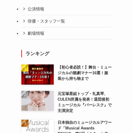
公演情報
俳優・スタッフ一覧
劇場情報
ランキング
【初心者必読！】舞台・ミュー
ジカルの観劇マナー16選！服
装から持ち物まで
元宝塚星組トップ・礼真琴、
CULEN所属を発表！退団後初
ミュージカル『バーレスク』で
主演決定
日本独自のミュージカルアワー
ド「Musical Awards