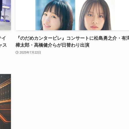
テイ
『のだめカンタービレ』コンサートに松島勇之介・有
ャス
樟太郎・高橋健介らが日替わり出演
2025年7月22日