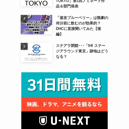
TOKYO」第1回ノミネート作
品＆部門発表
「速攻ブルーベリー」は観劇の
何分前に飲むのが効果的？
DHCに直接聞いてみた【後
編】
ステアラ閉館･･･「IHI ステー
ジアラウンド東京」跡地はどう
なる？