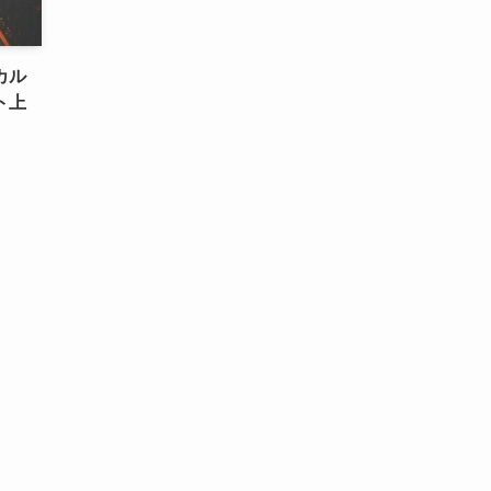
カル
ト上