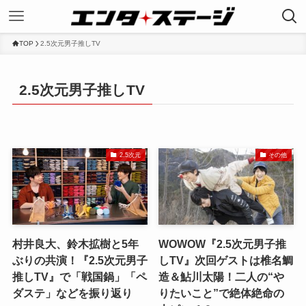
TOP
2.5次元男子推しTV
2.5次元男子推しTV
2.5次元
その他
村井良大、鈴木拡樹と5年
WOWOW『2.5次元男子推
ぶりの共演！『2.5次元男子
しTV』次回ゲストは椎名鯛
推しTV』で「戦国鍋」「ペ
造＆鮎川太陽！二人の“や
ダステ」などを振り返り
りたいこと”で絶体絶命の