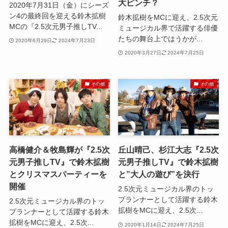
大ピンチ？
2020年7月31日（金）にシーズ
ン4の最終回を迎える鈴木拡樹
鈴木拡樹をMCに迎え、2.5次元
MCの『2.5次元男子推しTV...
ミュージカル界で活躍する俳優
たちの舞台上ではうかが...
2020年6月29日
2024年7月23日
2020年3月27日
2024年7月25日
その他
その他
高橋健介＆牧島輝が『2.5次
丘山晴己、杉江大志『2.5次
元男子推しTV』で鈴木拡樹
元男子推しTV』で鈴木拡樹
とクリスマスパーティーを
と”大人の遊び”を決行
開催
2.5次元ミュージカル界のトッ
プランナーとして活躍する鈴木
2.5次元ミュージカル界のトッ
拡樹をMCに迎え、2.5次...
プランナーとして活躍する鈴木
拡樹をMCに迎え、2.5次...
2020年1月14日
2024年7月25日