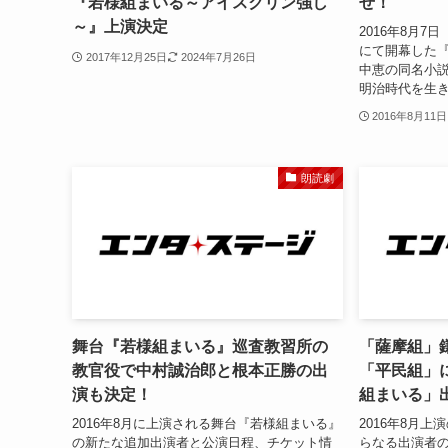
『若様組まいる～アイスクリン強し
せ！
～』上演決定
2016年8月7
にて開幕した
2017年12月25日
2024年7月26日
中恵の同名小
明治時代を生き
2016年8月11日
朗読劇
舞台『若様組まいる』巡査教習所の
「薩摩組」
教官役で中村誠治郎と根本正勝の出
「平民組」
演も決定！
組まいる」
2016年8月に上演される舞台『若様組まいる』
2016年8月
の新たな追加出演者と公演日程、チケット情
らなる出演者