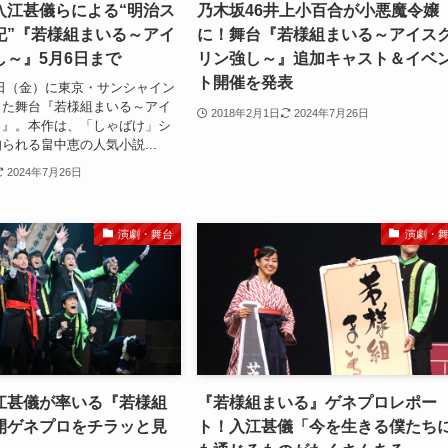
入江甚儀らによる“明治ス
乃木坂46井上小百合が小悪魔令嬢
記”『若様組まいる～アイ
に！舞台『若様組まいる～アイス
し～』5月6日まで
リン強し～』追加キャスト＆イベ
ト開催を発表
27日（金）に東京・サンシャイン
した舞台『若様組まいる～アイ
2018年2月1日
2024年7月26日
～』。本作は、「しゃばけ」シ
られる畠中恵の人気小説...
2024年7月26日
演劇・舞台
演劇・
江甚儀が率いる『若様組
『若様組まいる』ゲネプロレポー
開ゲネプロをチラッと見
ト！入江甚儀「今を生きる僕たち