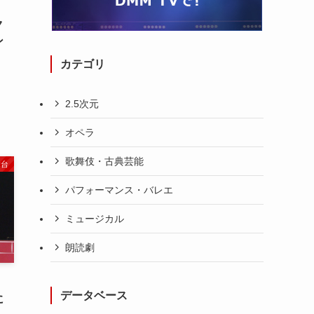
ク
ン
カテゴリ
2.5次元
オペラ
歌舞伎・古典芸能
舞台
パフォーマンス・バレエ
ミュージカル
朗読劇
データベース
に