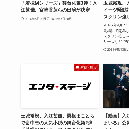
「若様組シリーズ」舞台化第3弾！入
玉城裕規、
江甚儀、宮崎香蓮らの出演が決定
イーツ騒動
スクリン強
2018年6月20日
2024年7月26日
20187年4月
劇場にて開幕
スクリン強し
リーズなどで知
2018年5月3日
演劇・舞台
玉城裕規、入江甚儀、粟根まことら
【動画】入
で畠中恵の人気小説の舞台化第2弾
まいる』公