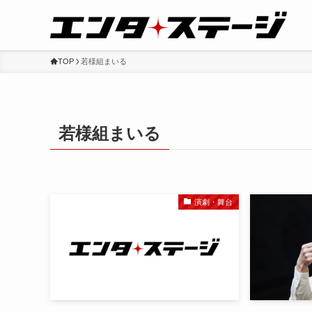
TOP
若様組まいる
若様組まいる
演劇・舞台