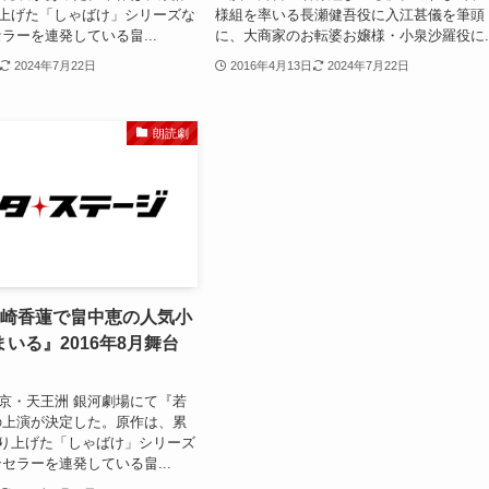
り上げた「しゃばけ」シリーズな
様組を率いる長瀬健吾役に入江甚儀を筆頭
ラーを連発している畠...
に、大商家のお転婆お嬢様・小泉沙羅役に..
2024年7月22日
2016年4月13日
2024年7月22日
朗読劇
宮崎香蓮で畠中恵の人気小
いる』2016年8月舞台
に東京・天王洲 銀河劇場にて『若
の上演が決定した。原作は、累
売り上げた「しゃばけ」シリーズ
セラーを連発している畠...