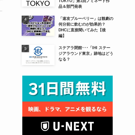
TOKYO」第1回ノミネート作
品＆部門発表
.
「速攻ブルーベリー」は観劇の
何分前に飲むのが効果的？
DHCに直接聞いてみた【後
編】
ステアラ閉館･･･「IHI ステー
ジアラウンド東京」跡地はどう
なる？