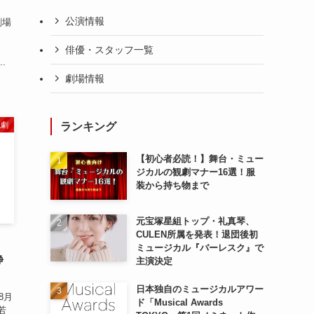
公演情報
劇場
、
俳優・スタッフ一覧
.
劇場情報
読劇
ランキング
【初心者必読！】舞台・ミュー
ジカルの観劇マナー16選！服
装から持ち物まで
元宝塚星組トップ・礼真琴、
CULEN所属を発表！退団後初
！
ミュージカル『バーレスク』で
静
主演決定
日本独自のミュージカルアワー
8月
ド「Musical Awards
若