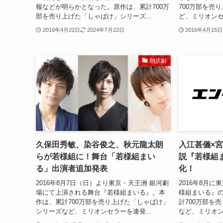
報などが明らかとなった。原作は、累計700万
700万部を売
部を売り上げた「しゃばけ」シリーズ...
ど、ミリオンセ
2016年4月22日
2024年7月22日
2016年4月15日
朗読劇
久保田秀敏、染谷俊之、秋元龍太朗
入江甚儀×
らが若様組に！舞台「若様組まい
説『若様組ま
る」出演者追加発表
化！
2016年8月7日（日）より東京・天王洲 銀河劇
2016年8月
場にて上演される舞台『若様組まいる』。本
様組まいる』
作は、累計700万部を売り上げた「しゃばけ」
計700万部を
シリーズなど、ミリオンセラーを連発...
など、ミリオン