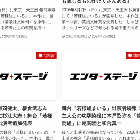
も通じるものがたくさんある」
日（日）に東京・天王洲 銀河劇場
2016年8月7日（日）に東京・天王洲 銀河
『若様組まいる』。本作は、畠
にて『若様組まいる』が開幕した。本作は
説（講談社文庫刊）を原作に、
第一回吉川英治文庫賞を受賞した「しゃば
る若者たちの奮闘を描い...
け」シリーズなどで知られる畠中恵の同名..
2024年7月26日
2016年8月9日
2024年7月26日
朗読劇
朗
鎌苅健太、板倉武志＆
舞台『若様組まいる』出演者続報
に杉江大志！舞台「若様
主人公の幼馴染役に木戸邑弥＆「
出演者追加発表
岡組」に尾関陸と和合真一
上演の舞台『若様組まいる』の、さ
続々と出演者が発表になっている、2016年
の発表があった。本作は、累計
上演の舞台『若様組まいる』。これまで、