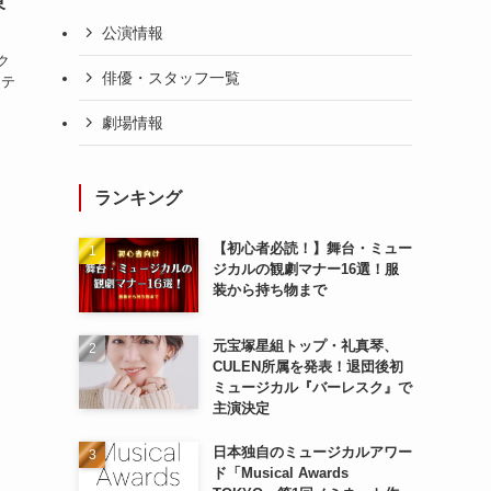
東
公演情報
ク
俳優・スタッフ一覧
ンテ
」
劇場情報
ランキング
【初心者必読！】舞台・ミュー
ジカルの観劇マナー16選！服
装から持ち物まで
元宝塚星組トップ・礼真琴、
CULEN所属を発表！退団後初
ミュージカル『バーレスク』で
主演決定
日本独自のミュージカルアワー
ド「Musical Awards