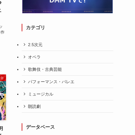
伊
ニ
ッ
カテゴリ
本作
ト
2.5次元
オペラ
歌舞伎・古典芸能
舞台
パフォーマンス・バレエ
ミュージカル
朗読劇
データベース
月