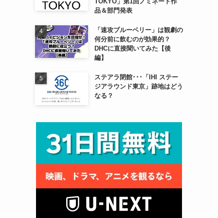
TOKYO」第1回ノミネート作
品＆部門発表
「速攻ブルーベリー」は観劇の
何分前に飲むのが効果的？
DHCに直接聞いてみた【後
編】
ステアラ閉館･･･「IHI ステー
ジアラウンド東京」跡地はどう
なる？