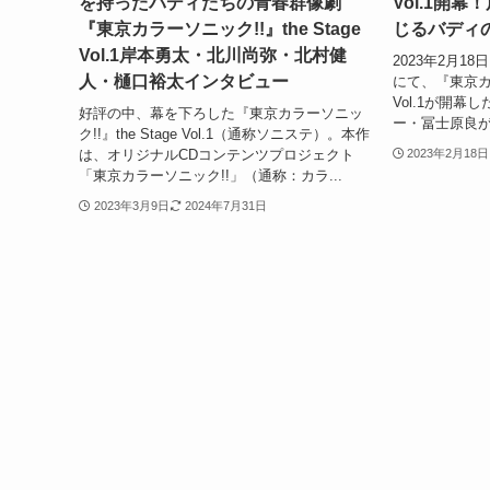
を持ったバディたちの青春群像劇
Vol.1開
『東京カラーソニック!!』the Stage
じるバディ
Vol.1岸本勇太・北川尚弥・北村健
2023年2月1
人・樋口裕太インタビュー
にて、『東京カラー
Vol.1が開
好評の中、幕を下ろした『東京カラーソニッ
ー・冨士原良が
ク!!』the Stage Vol.1（通称ソニステ）。本作
は、オリジナルCDコンテンツプロジェクト
2023年2月18日
「東京カラーソニック!!」（通称：カラ...
2023年3月9日
2024年7月31日