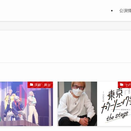
公演
演劇・舞台
そ