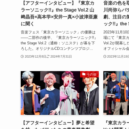
【アフターインタビュー】『東京カ
音楽の色を
ラーソニック!!』the Stage Vol.2 山
川尚弥らバ
﨑晶吾×高本学×安井一真×小波津亜廉
劇、注目の
に聞く
ック!!』the 
音楽フェス「東京カラーソニック」の優勝は
2023年11月
――二部作の後半、『東京カラーソニック!!』
場にて『東京カラー
the Stage Vol.2（通称：ソニステ）が幕を下
Vol.2が開
ろした。オリジナルCDコンテンツプロジ...
オフィシャル会
2023年12月8日
2024年7月31日
2023年11月19
その他
【アフターインタビュー】夢と希望
『東京カラーソ