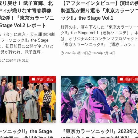
取り戻せ！ 武子直輝、北
【アフターインタビュー】演出の
ディが織りなす青春群像
勢直弘が振り返る『東京カラーソ
第2弾！『東京カラーソニ
ック!!』the Stage Vol.1
Stage Vol.2 レポート
好評の中、幕を下ろした『東京カラーソニ
ク!!』the Stage Vol.1（通称ソニステ）。
10日（金）に東京・天王洲 銀河劇
は、オリジナルCDコンテンツプロジェク
ソニック!!』the Stage
「東京カラーソニック!!」（通称：カラ...
幕した。初日前日に公開ゲネプロと
見が行われ、武子直輝...
2023年3月19日
2024年7月24日
日
2024年7月31日
演劇・舞台
演劇・
ニック!!』the Stage
『東京カラーソニック!!』2023年2