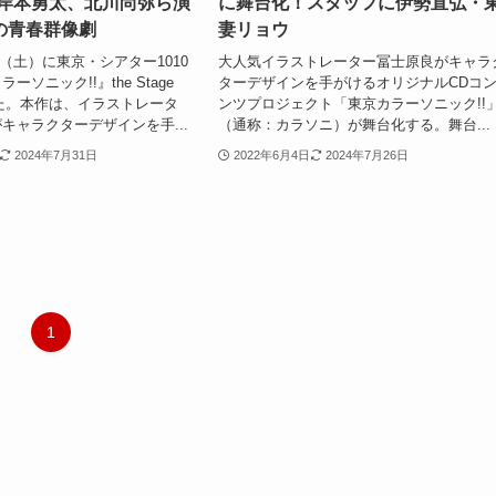
幕！岸本勇太、北川尚弥ら演
に舞台化！スタッフに伊勢直弘・
の青春群像劇
妻リョウ
8日（土）に東京・シアター1010
大人気イラストレーター冨士原良がキャラ
ソニック!!』the Stage
ターデザインを手がけるオリジナルCDコ
幕した。本作は、イラストレータ
ンツプロジェクト「東京カラーソニック!!
キャラクターデザインを手...
（通称：カラソニ）が舞台化する。舞台...
2024年7月31日
2022年6月4日
2024年7月26日
1