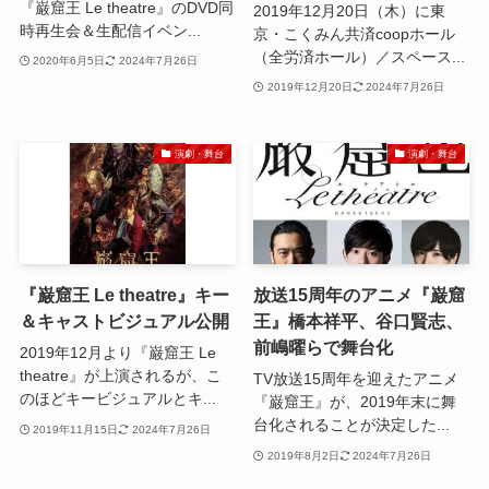
『巌窟王 Le theatre』のDVD同
2019年12月20日（木）に東
時再生会＆生配信イベン...
京・こくみん共済coopホール
（全労済ホール）／スペース...
2020年6月5日
2024年7月26日
2019年12月20日
2024年7月26日
演劇・舞台
演劇・舞台
『巌窟王 Le theatre』キー
放送15周年のアニメ『巌窟
＆キャストビジュアル公開
王』橋本祥平、谷口賢志、
前嶋曜らで舞台化
2019年12月より『巌窟王 Le
theatre』が上演されるが、こ
TV放送15周年を迎えたアニメ
のほどキービジュアルとキ...
『巌窟王』が、2019年末に舞
台化されることが決定した...
2019年11月15日
2024年7月26日
2019年8月2日
2024年7月26日