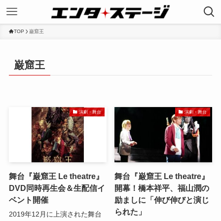
TOP
巌窟王
巌窟王
演劇・舞台
演劇・舞台
舞台『巌窟王 Le theatre』
舞台『巌窟王 Le theatre』
DVD同時再生会＆生配信イ
開幕！橋本祥平、福山潤の
ベント開催
励ましに「伸び伸びと演じ
られた」
2019年12月に上演された舞台