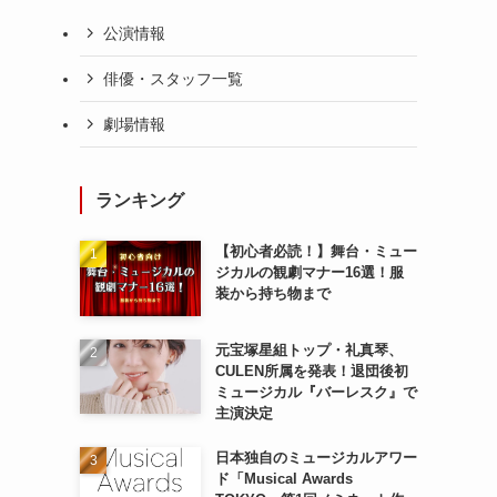
公演情報
俳優・スタッフ一覧
劇場情報
ランキング
【初心者必読！】舞台・ミュー
ジカルの観劇マナー16選！服
装から持ち物まで
元宝塚星組トップ・礼真琴、
CULEN所属を発表！退団後初
ミュージカル『バーレスク』で
主演決定
日本独自のミュージカルアワー
ド「Musical Awards