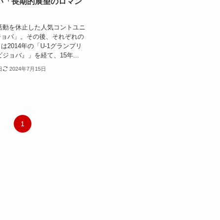
い「長期的展望のロマン
月に活動を休止した人気コントユニ
ジョバ」。その後、それぞれの
2014年の「U-1グランプリ
ョビジョバ』」を経て、15年...
日
2024年7月15日
1