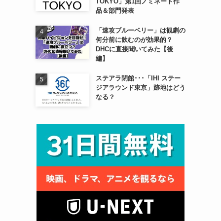
TOKYO」第1回ノミネート作
品＆部門発表
「速攻ブルーベリー」は観劇の
何分前に飲むのが効果的？
DHCに直接聞いてみた【後
編】
ステアラ閉館･･･「IHI ステー
ジアラウンド東京」跡地はどう
なる？