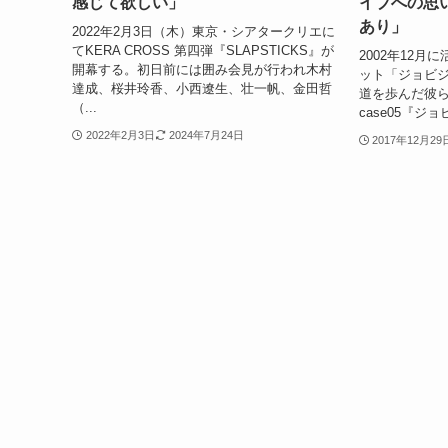
感じて欲しい」
イブへの思
あり」
2022年2月3日（木）東京・シアタークリエに
てKERA CROSS 第四弾『SLAPSTICKS』が
2002年12
開幕する。初日前には囲み会見が行われ木村
ット「ジョビ
達成、桜井玲香、小西遼生、壮一帆、金田哲
道を歩んだ彼らは
（...
case05『ジ
2022年2月3日
2024年7月24日
2017年12月29