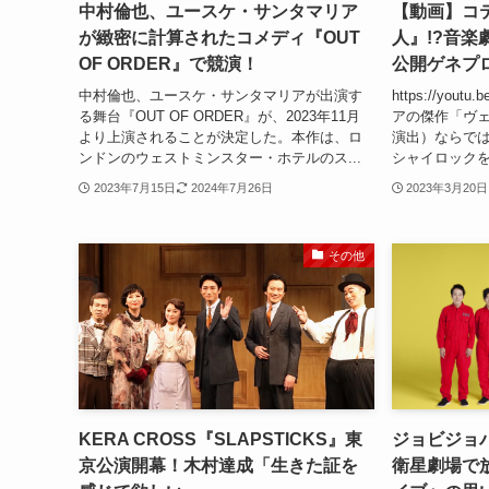
中村倫也、ユースケ・サンタマリア
【動画】コ
が緻密に計算されたコメディ『OUT
人』!?音
OF ORDER』で競演！
公開ゲネプ
中村倫也、ユースケ・サンタマリアが出演す
https://you
る舞台『OUT OF ORDER』が、2023年11月
アの傑作「ヴ
より上演されることが決定した。本作は、ロ
演出）ならで
ンドンのウェストミンスター・ホテルのス...
シャイロックを
2023年7月15日
2024年7月26日
2023年3月20日
その他
KERA CROSS『SLAPSTICKS』東
ジョビジョバ『
京公演開幕！木村達成「生きた証を
衛星劇場で