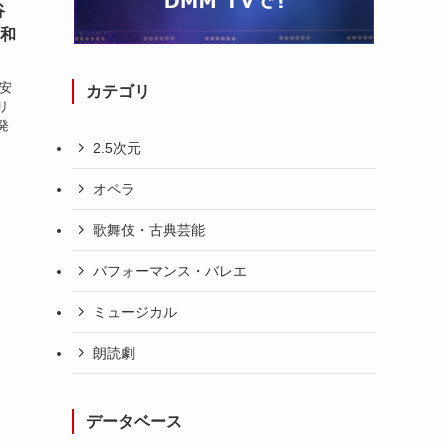
谷
昭和
田安
カテゴリ
リ
発
2.5次元
オペラ
歌舞伎・古典芸能
パフォーマンス・バレエ
ミュージカル
朗読劇
データベース