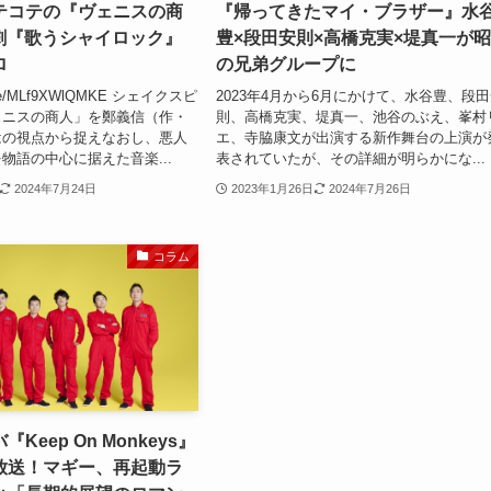
テコテの『ヴェニスの商
『帰ってきたマイ・ブラザー』水
楽劇『歌うシャイロック』
豊×段田安則×高橋克実×堤真一が
ロ
の兄弟グループに
tu.be/MLf9XWlQMKE シェイクスピ
2023年4月から6月にかけて、水谷豊、段
ェニスの商人」を鄭義信（作・
則、高橋克実、堤真一、池谷のぶえ、峯村
はの視点から捉えなおし、悪人
エ、寺脇康文が出演する新作舞台の上演が
物語の中心に据えた音楽...
表されていたが、その詳細が明らかにな...
2024年7月24日
2023年1月26日
2024年7月26日
コラム
Keep On Monkeys』
放送！マギー、再起動ラ