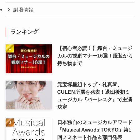
劇場情報
ランキング
【初心者必読！】舞台・ミュージ
カルの観劇マナー16選！服装から
持ち物まで
元宝塚星組トップ・礼真琴、
CULEN所属を発表！退団後初ミ
ュージカル『バーレスク』で主演
決定
日本独自のミュージカルアワード
「Musical Awards TOKYO」第1
回ノミネート作品＆部門発表