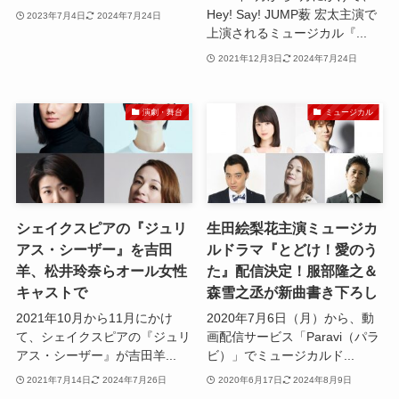
Hey! Say! JUMP薮 宏太主演で
2023年7月4日
2024年7月24日
上演されるミュージカル『...
2021年12月3日
2024年7月24日
演劇・舞台
ミュージカル
シェイクスピアの『ジュリ
生田絵梨花主演ミュージカ
アス・シーザー』を吉田
ルドラマ『とどけ！愛のう
羊、松井玲奈らオール女性
た』配信決定！服部隆之＆
キャストで
森雪之丞が新曲書き下ろし
2021年10月から11月にかけ
2020年7月6日（月）から、動
て、シェイクスピアの『ジュリ
画配信サービス「Paravi（パラ
アス・シーザー』が吉田羊...
ビ）」でミュージカルド...
2021年7月14日
2024年7月26日
2020年6月17日
2024年8月9日