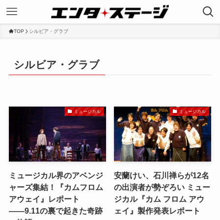
TOP
シルビア・グラブ
シルビア・グラブ
ミュージカル
ミュージカル
ミュージカル界のアベンジ
安蘭けい、石川禅らが12名
ャーズ集結！『カムフロム
の出演者が勢ぞろい ミュー
アウェイ』レポート
ジカル『カム フロム アウ
――9.11の裏で起きた奇跡
ェイ』製作発表レポート