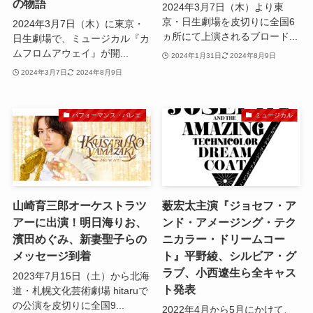
の物語
2024年3月7日（木）より東
京・日生劇場を皮切りに全国6
2024年3月7日（木）に東京・
ヵ所にて上演されるブロード...
日生劇場で、ミュージカル『カ
ムフロムアウェイ』が開...
2024年1月31日
2024年8月9日
2024年3月7日
2024年8月9日
パフォーマンス・バレエ
ミュージカル
山崎育三郎オーケストラツ
薮宏太主演『ジョセフ・ア
アーに出演！明日海りお、
ンド・アメージング・テク
濱田めぐみ、新妻聖子らの
ニカラー・ドリームコー
メッセージ到着
ト』平野綾、シルビア・グ
ラブ、小西遼生ら全キャス
2023年7月15日（土）から北海
ト発表
道・札幌文化芸術劇場 hitaruで
の公演を皮切りに全国9...
2022年4月から5月にかけて、