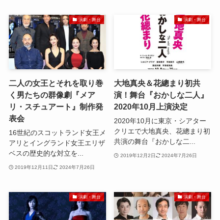
演劇・舞台
演劇・舞台
二人の女王とそれを取り巻
大地真央＆花總まり初共
く男たちの群像劇『メア
演！舞台『おかしな二人』
リ・スチュアート』制作発
2020年10月上演決定
表会
2020年10月に東京・シアター
クリエで大地真央、花總まり初
16世紀のスコットランド女王メ
共演の舞台『おかしな二...
アリとイングランド女王エリザ
ベスの歴史的な対立を...
2019年12月2日
2024年7月26日
2019年12月11日
2024年7月26日
演劇・舞台
演劇・舞台